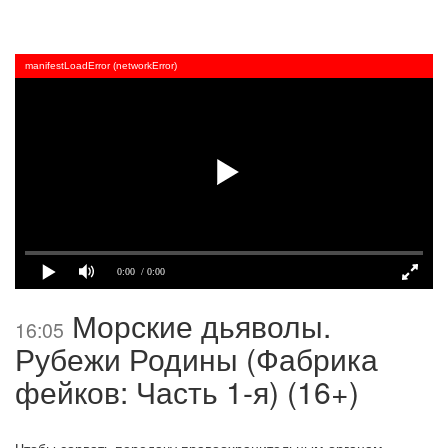
manifestLoadError (networkError)
0:00
/ 0:00
Морские дьяволы.
16:05
Рубежи Родины (Фабрика
фейков: Часть 1-я) (16+)