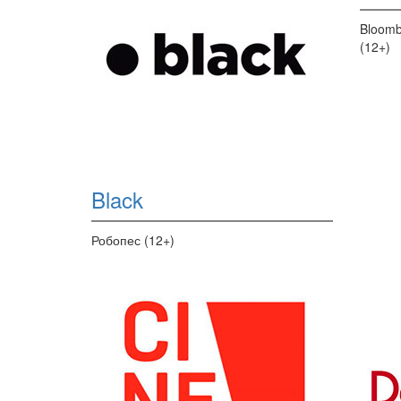
Bloomb
(12+)
Black
Робопес (12+)