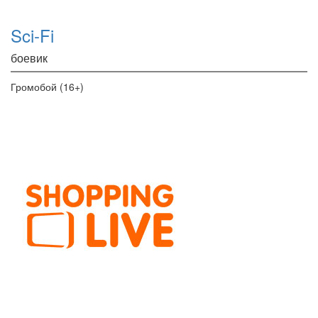
Sci-Fi
боевик
Громобой (16+)