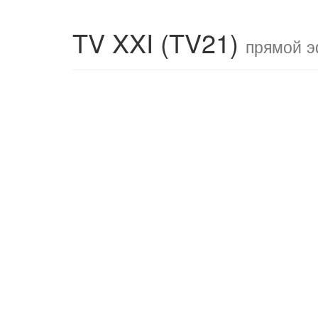
TV XXI (TV21)
прямой э