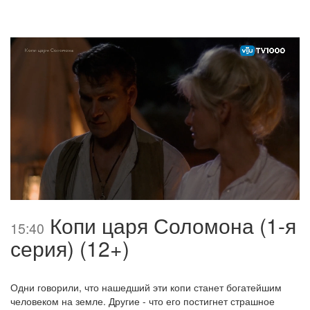
Копи царя Соломона (1-я
15:40
серия) (12+)
Одни говорили, что нашедший эти копи станет богатейшим
человеком на земле. Другие - что его постигнет страшное