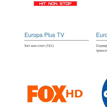
Europa Plus TV
Euro
Хит нон-стоп (12+)
Снуке
трансл