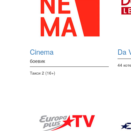
Cinema
Da V
боевик
44 кот
Такси 2 (16+)