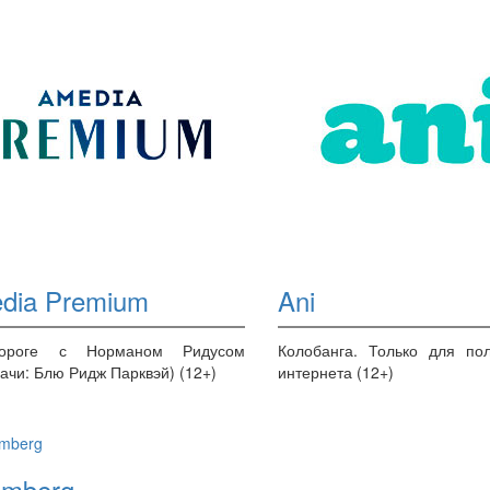
dia Premium
Ani
ороге с Норманом Ридусом
Колобанга. Только для пол
ачи: Блю Ридж Парквэй) (12+)
интернета (12+)
omberg