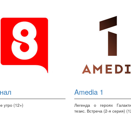
анал
Amedia 1
е утро (12+)
Легенда о героях Галакт
тезис. Встреча (2-я серия) (1