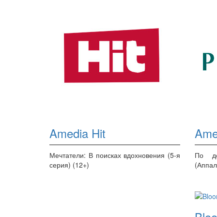
Amedia Hit
Ame
Мечтатели: В поисках вдохновения (5-я
По д
серия) (12+)
(Аппал
Blo